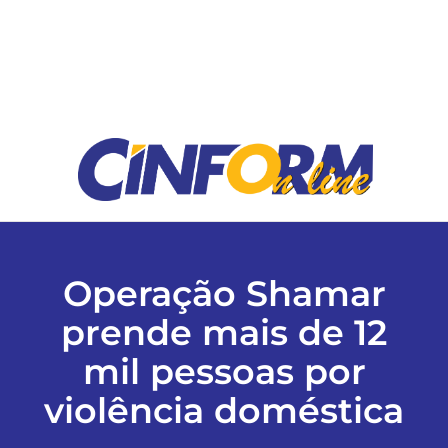
ESPORTES
COLUNISTAS
Classificados
ASSINE
Operação Shamar
FALE CONOSCO
prende mais de 12
mil pessoas por
EDIÇÕES EM PDF
violência doméstica