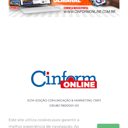
ECM-EDIÇÃO COMUNICAÇÃO & MARKETING CNPJ
035.851.783/0001-00
Rua Sílvio Cesar Leite, 90 Salgado Filho -
Aracaju, SE, CEP: 49020-060 Fone: +55 79
Este site utiliza cookies para garantir a
3085-0554
melhor experiência de navegação. Ao