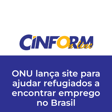
ESPORTES
COLUNISTAS
Classificados
ASSINE
ONU lança site para
FALE CONOSCO
ajudar refugiados a
encontrar emprego
EDIÇÕES EM PDF
no Brasil