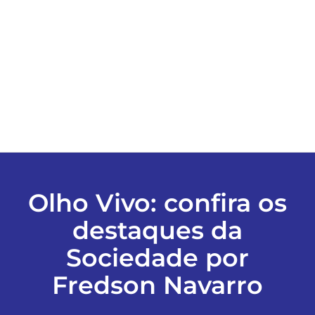
ESPORTES
COLUNISTAS
Classificados
ASSINE
Olho Vivo: confira os
FALE CONOSCO
destaques da
Sociedade por
EDIÇÕES EM PDF
Fredson Navarro