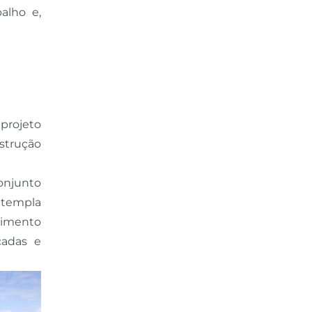
alho e,
 projeto
strução
onjunto
ntempla
cimento
çadas e