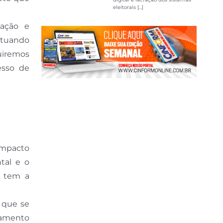
eleitorais [...]
cação e
atuando
uiremos
esso de
 Impacto
tal e o
a tem a
m que se
hamento