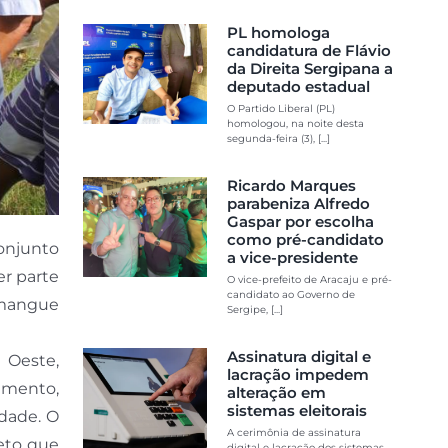
PL homologa
candidatura de Flávio
da Direita Sergipana a
deputado estadual
O Partido Liberal (PL)
homologou, na noite desta
segunda-feira (3), [...]
Ricardo Marques
parabeniza Alfredo
Gaspar por escolha
como pré-candidato
onjunto
a vice-presidente
er parte
O vice-prefeito de Aracaju e pré-
candidato ao Governo de
 mangue
Sergipe, [...]
Assinatura digital e
 Oeste,
lacração impedem
eamento,
alteração em
sistemas eleitorais
idade. O
A cerimônia de assinatura
eto que
digital e lacração dos sistemas