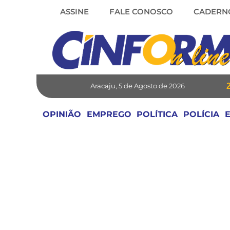
Skip
ASSINE
FALE CONOSCO
CADERN
to
content
Aracaju, 5 de Agosto de 2026
OPINIÃO
EMPREGO
POLÍTICA
POLÍCIA