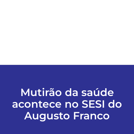
ESPORTES
COLUNISTAS
Classificados
ASSINE
Mutirão da saúde
FALE CONOSCO
acontece no SESI do
EDIÇÕES EM PDF
Augusto Franco