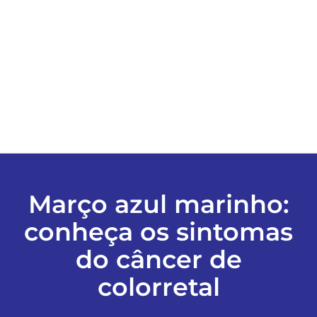
ESPORTES
COLUNISTAS
Classificados
ASSINE
Março azul marinho:
FALE CONOSCO
conheça os sintomas
do câncer de
EDIÇÕES EM PDF
colorretal