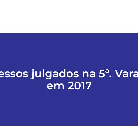
essos julgados na 5ª. Var
em 2017