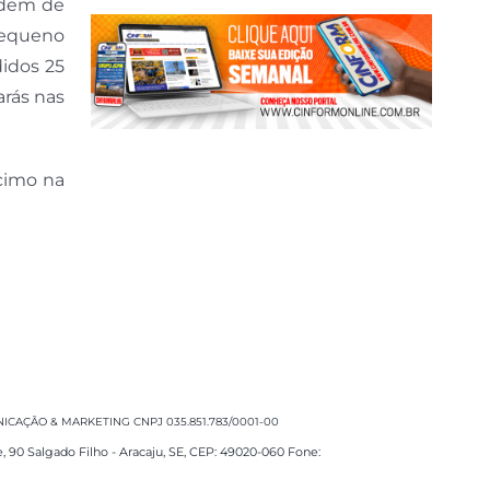
rdem de
 Pequeno
didos 25
arás nas
cimo na
CAÇÃO & MARKETING CNPJ 035.851.783/0001-00
e, 90 Salgado Filho - Aracaju, SE, CEP: 49020-060 Fone: