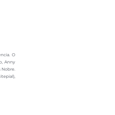
ência. O
o, Anny
s Nobre.
tepial),