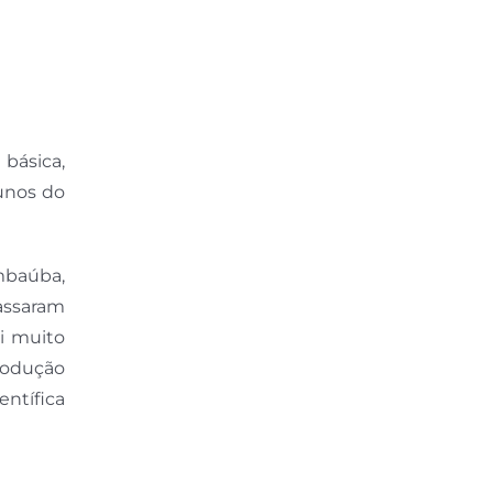
básica,
unos do
Umbaúba,
passaram
i muito
rodução
entífica