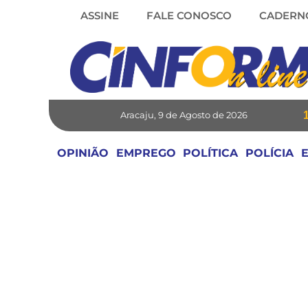
Skip
ASSINE
FALE CONOSCO
CADERN
to
content
Aracaju, 9 de Agosto de 2026
OPINIÃO
EMPREGO
POLÍTICA
POLÍCIA