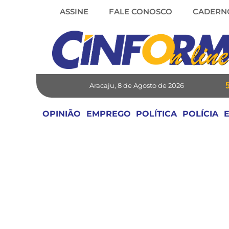
Skip
ASSINE
FALE CONOSCO
CADERN
to
content
Aracaju, 8 de Agosto de 2026
OPINIÃO
EMPREGO
POLÍTICA
POLÍCIA