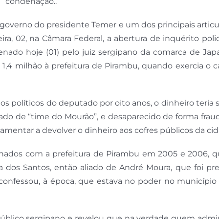
condenação..
 governo do presidente Temer e um dos principais artic
ra, 02, na Câmara Federal, a abertura de inquérito polic
denado hoje (01) pelo juiz sergipano da comarca de Jap
$ 1,4 milhão à prefeitura de Pirambu, quando exercia o 
s políticos do deputado por oito anos, o dinheiro teria 
ado de “time do Mourão”, e desaparecido de forma frau
amentar a devolver o dinheiro aos cofres públicos da cid
inados com a prefeitura de Pirambu em 2005 e 2006, qu
ta dos Santos, então aliado de André Moura, que foi pr
onfessou, à época, que estava no poder no município
Público sergipano e revelou que na verdade quem admin