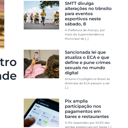
SMTT divulga
alterações no trânsito
para eventos
esportivos neste
sábado, 8
A Prefeitura de Aracaju, por
meio da Superintendência
Municipal de [...]
Sancionada lei que
atualiza o ECA e que
tro
define e pune crimes
sexuais no mundo
de
digital
Antonio Cruz/Agência Brasil As
diretrizes do ECA passam a ser
[...]
Pix amplia
participação nos
pagamentos em
bares e restaurantes
O Pix respondeu por 20,5% das
vendas presenciais em bares [...]