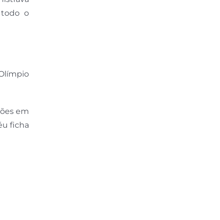
 todo o
Olímpio
ções em
éu ficha