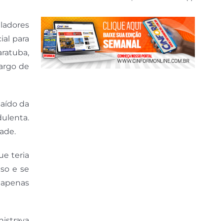
uladores
ial para
aratuba,
cargo de
saído da
dulenta.
ade.
e teria
eso e se
 apenas
istrava