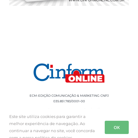
ECM-EDIÇÃO COMUNICAÇÃO & MARKETING CNPJ
035.851.783/0001-00
Rua Sílvio Cesar Leite, 90 Salgado Filho -
Aracaju, SE, CEP: 49020-060 Fone: +55 79
Este site utiliza cookies para garantir a
3085-0554
melhor experiência de navegação. Ao
OK
continuar a navegar no site, você concorda
com a nossa política de cookies