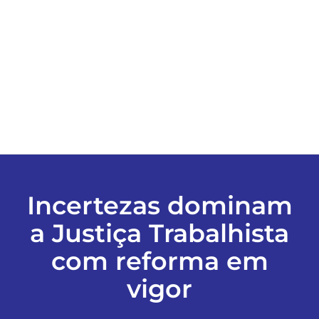
ESPORTES
COLUNISTAS
Classificados
ASSINE
Incertezas dominam
FALE CONOSCO
a Justiça Trabalhista
com reforma em
EDIÇÕES EM PDF
vigor