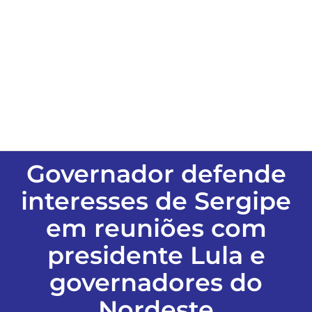
ESPORTES
COLUNISTAS
Classificados
ASSINE
Governador defende
interesses de Sergipe
FALE CONOSCO
em reuniões com
presidente Lula e
EDIÇÕES EM PDF
governadores do
Nordeste