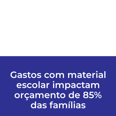
ESPORTES
COLUNISTAS
Classificados
ASSINE
Gastos com material
FALE CONOSCO
escolar impactam
orçamento de 85%
EDIÇÕES EM PDF
das famílias