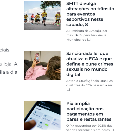
SMTT divulga
alterações no trânsito
para eventos
esportivos neste
sábado, 8
A Prefeitura de Aracaju, por
meio da Superintendência
Municipal de [...]
iais.
Sancionada lei que
atualiza o ECA e que
 loja. A
define e pune crimes
sexuais no mundo
ia a dia
digital
Antonio Cruz/Agência Brasil As
diretrizes do ECA passam a ser
[...]
Pix amplia
participação nos
pagamentos em
bares e restaurantes
O Pix respondeu por 20,5% das
vendas presenciais em bares [...]