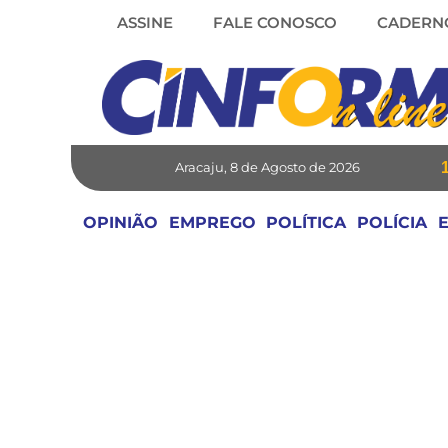
Skip
ASSINE
FALE CONOSCO
CADERN
to
content
Aracaju, 8 de Agosto de 2026
OPINIÃO
EMPREGO
POLÍTICA
POLÍCIA