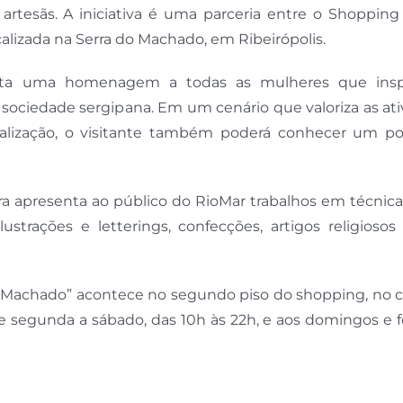
 artesãs. A iniciativa é uma parceria entre o Shoppin
lizada na Serra do Machado, em Ribeirópolis.
resta uma homenagem a todas as mulheres que ins
ociedade sergipana. Em um cenário que valoriza as ati
cialização, o visitante também poderá conhecer um p
ra apresenta ao público do RioMar trabalhos em técnic
ustrações e letterings, confecções, artigos religiosos
 Machado” acontece no segundo piso do shopping, no c
 segunda a sábado, das 10h às 22h, e aos domingos e f