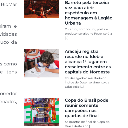
Barreto pela terceira
g RioMar
vez para abrir
espetáculo em
homenagem à Legião
Urbana
piram e
O cantor, compositor, poeta e
vidades
produtor sergipano Petrel será a
[...]
ouco da
Aracaju registra
recorde no Ideb e
alcança 1° lugar em
as como
crescimento entre as
 e itens
capitais do Nordeste
Foi divulgado o resultado do
Índice de Desenvolvimento da
Educação [...]
orredor
Copa do Brasil pode
eriados,
reunir somente
campeões nas
quartas de final
As quartas de final da Copa do
Brasil deste ano [...]