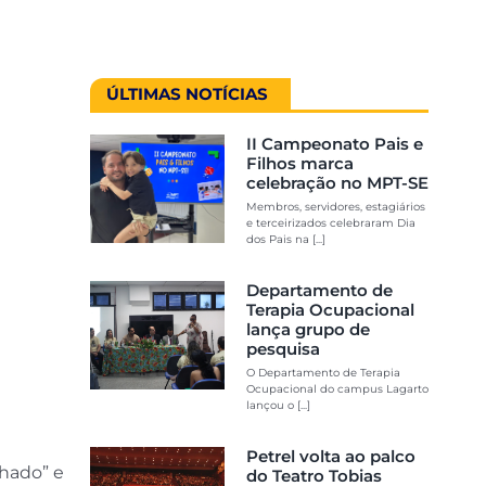
ÚLTIMAS NOTÍCIAS
II Campeonato Pais e
Filhos marca
celebração no MPT-SE
Membros, servidores, estagiários
e terceirizados celebraram Dia
dos Pais na [...]
Departamento de
Terapia Ocupacional
lança grupo de
pesquisa
O Departamento de Terapia
Ocupacional do campus Lagarto
lançou o [...]
Petrel volta ao palco
chado” e
do Teatro Tobias