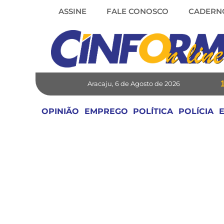
Skip
ASSINE
FALE CONOSCO
CADERN
to
content
Aracaju, 6 de Agosto de 2026
OPINIÃO
EMPREGO
POLÍTICA
POLÍCIA