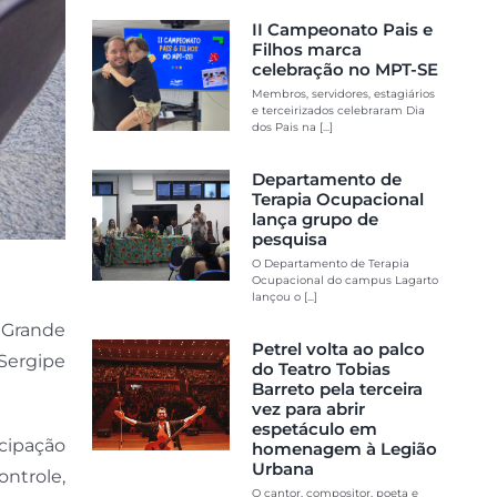
II Campeonato Pais e
Filhos marca
celebração no MPT-SE
Membros, servidores, estagiários
e terceirizados celebraram Dia
dos Pais na [...]
Departamento de
Terapia Ocupacional
lança grupo de
pesquisa
O Departamento de Terapia
Ocupacional do campus Lagarto
lançou o [...]
a Grande
Petrel volta ao palco
Sergipe
do Teatro Tobias
Barreto pela terceira
vez para abrir
espetáculo em
icipação
homenagem à Legião
Urbana
ntrole,
O cantor, compositor, poeta e