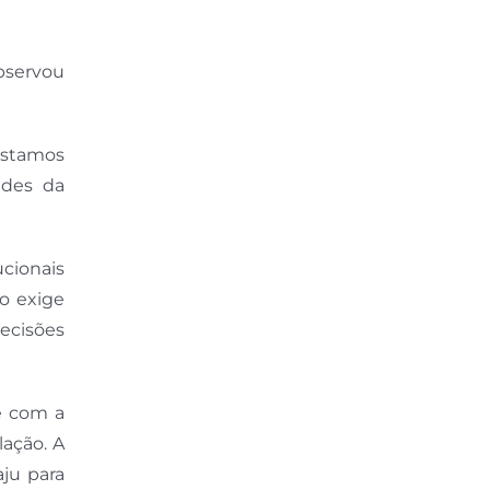
bservou
Estamos
ades da
ucionais
co exige
ecisões
e com a
lação. A
aju para