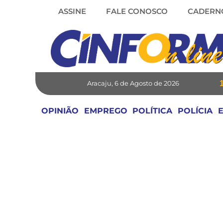
Skip
ASSINE
FALE CONOSCO
CADERN
to
content
Aracaju, 6 de Agosto de 2026
OPINIÃO
EMPREGO
POLÍTICA
POLÍCIA