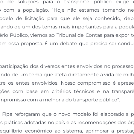
ão de soluções para o transporte público exige d
isso com a população. “Hoje não estamos tomando 
elo de licitação para que ele seja conhecido, deb
ratando de um dos temas mais importantes para a popul
rio Público, viemos ao Tribunal de Contas para expor 
am essa proposta. É um debate que precisa ser condu
articipação dos diversos entes envolvidos no processo
tando de um tema que afeta diretamente a vida de milh
re os entes envolvidos. Nosso compromisso é aprese
uções com base em critérios técnicos e na transparê
mpromisso com a melhoria do transporte público”.
 Fipe reforçaram que o novo modelo foi elaborado a pa
s práticas adotadas no país e as recomendações dos ór
equilíbrio econômico ao sistema, aprimorar a presta