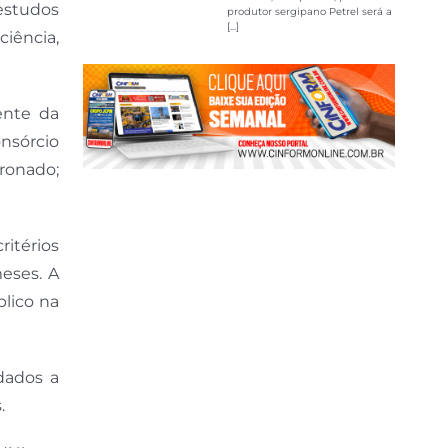
 estudos
produtor sergipano Petrel será a
[...]
iência,
ente da
onsórcio
ronado;
ritérios
eses. A
blico na
dados a
.