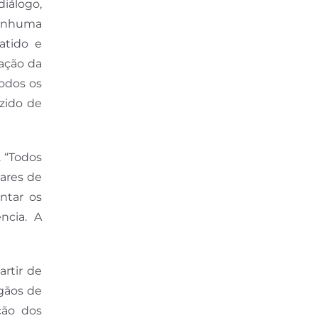
iálogo,
nenhuma
atido e
ação da
todos os
zido de
. “Todos
ares de
ntar os
ncia. A
rtir de
gãos de
ção dos