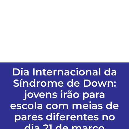
ESPORTES
COLUNISTAS
Classificados
ASSINE
Dia Internacional da
Síndrome de Down:
FALE CONOSCO
jovens irão para
escola com meias de
EDIÇÕES EM PDF
pares diferentes no
dia 21 de março