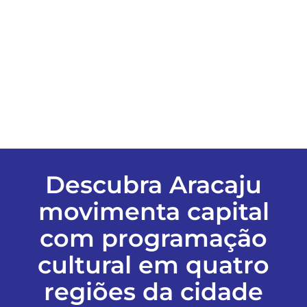
ESPORTES
COLUNISTAS
Classificados
ASSINE
Descubra Aracaju
movimenta capital
FALE CONOSCO
com programação
EDIÇÕES EM PDF
cultural em quatro
regiões da cidade