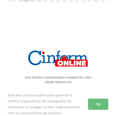
ECM-EDIÇÃO COMUNICAÇÃO & MARKETING CNPJ
035.851.783/0001-00
Rua Sílvio Cesar Leite, 90 Salgado Filho -
Aracaju, SE, CEP: 49020-060 Fone: +55 79
Este site utiliza cookies para garantir a
3085-0554
melhor experiência de navegação. Ao
OK
continuar a navegar no site, você concorda
com a nossa política de cookies