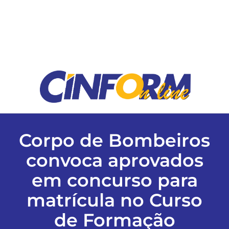
ESPORTES
COLUNISTAS
Classificados
ASSINE
Corpo de Bombeiros
FALE CONOSCO
convoca aprovados
em concurso para
EDIÇÕES EM PDF
matrícula no Curso
de Formação