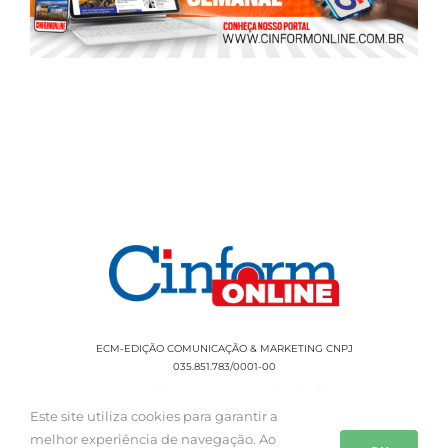
ECM-EDIÇÃO COMUNICAÇÃO & MARKETING CNPJ
035.851.783/0001-00
Rua Sílvio Cesar Leite, 90 Salgado Filho -
Aracaju, SE, CEP: 49020-060 Fone: +55 79
Este site utiliza cookies para garantir a
3085-0554
melhor experiência de navegação. Ao