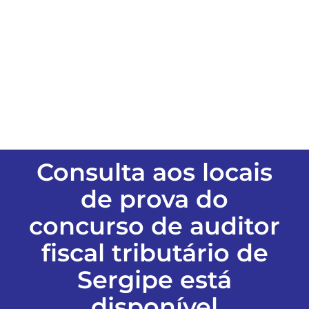
ESPORTES
COLUNISTAS
Classificados
ASSINE
Consulta aos locais
de prova do
FALE CONOSCO
concurso de auditor
fiscal tributário de
EDIÇÕES EM PDF
Sergipe está
disponível