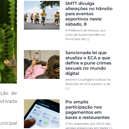
SMTT divulga
alterações no trânsito
para eventos
esportivos neste
sábado, 8
A Prefeitura de Aracaju, por
meio da Superintendência
Municipal de [...]
Sancionada lei que
atualiza o ECA e que
define e pune crimes
sexuais no mundo
digital
Antonio Cruz/Agência Brasil As
diretrizes do ECA passam a ser
[...]
ação de
otivada
Pix amplia
participação nos
pagamentos em
bares e restaurantes
nicipal
O Pix respondeu por 20,5% das
vendas presenciais em bares [...]