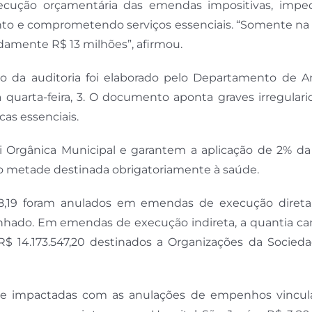
xecução orçamentária das emendas impositivas, impe
to e comprometendo serviços essenciais. “Somente na 
amente R$ 13 milhões”, afirmou.
o da auditoria foi elaborado pelo Departamento de An
quarta-feira, 3. O documento aponta graves irregulari
cas essenciais.
i Orgânica Municipal e garantem a aplicação de 2% da 
o metade destinada obrigatoriamente à saúde.
,19 foram anulados em emendas de execução direta
nhado. Em emendas de execução indireta, a quantia ca
 R$ 14.173.547,20 destinados a Organizações da Socieda
te impactadas com as anulações de empenhos vincul