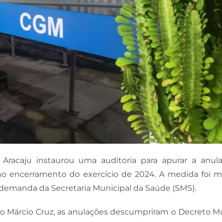
 Aracaju instaurou uma auditoria para apurar a anul
no encerramento do exercício de 2024. A medida foi m
 demanda da Secretaria Municipal da Saúde (SMS).
o Márcio Cruz, as anulações descumpriram o Decreto Mu