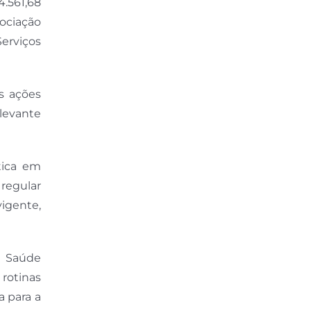
.561,68
ociação
Serviços
s ações
levante
tica em
regular
vigente,
a Saúde
 rotinas
a para a