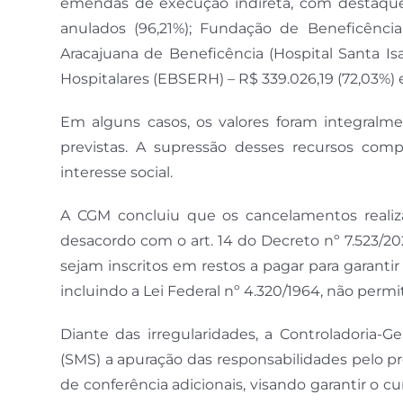
emendas de execução indireta, com destaque p
anulados (96,21%); Fundação de Beneficência 
Aracajuana de Beneficência (Hospital Santa Isa
Hospitalares (EBSERH) – R$ 339.026,19 (72,03%)
Em alguns casos, os valores foram integralm
previstas. A supressão desses recursos com
interesse social.
A CGM concluiu que os cancelamentos reali
desacordo com o art. 14 do Decreto nº 7.523/2
sejam inscritos em restos a pagar para garantir
incluindo a Lei Federal nº 4.320/1964, não perm
Diante das irregularidades, a Controladoria-
(SMS) a apuração das responsabilidades pelo p
de conferência adicionais, visando garantir o 