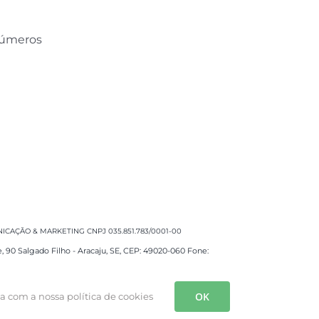
 números
CAÇÃO & MARKETING CNPJ 035.851.783/0001-00
e, 90 Salgado Filho - Aracaju, SE, CEP: 49020-060 Fone:
OK
da com a nossa política de cookies