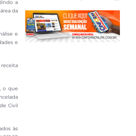
dindo a
área da
álise e
dades e
receita
, o que
ncelada
de Civil
ados às