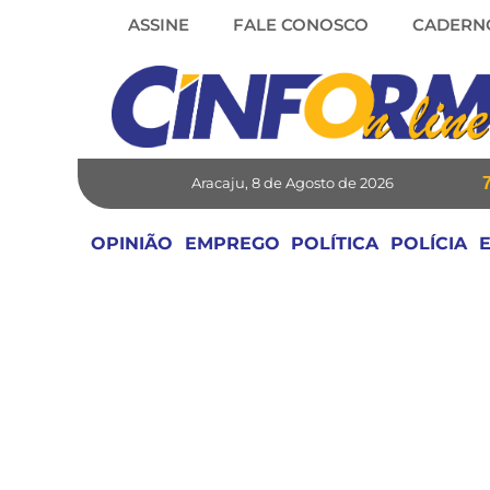
Skip
ASSINE
FALE CONOSCO
CADERN
to
content
Aracaju, 8 de Agosto de 2026
OPINIÃO
EMPREGO
POLÍTICA
POLÍCIA