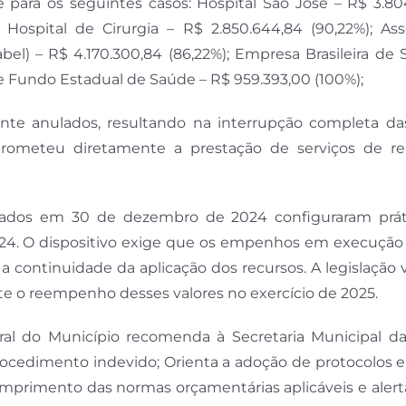
ara os seguintes casos: Hospital São José – R$ 3.804
Hospital de Cirurgia – R$ 2.850.644,84 (90,22%); Ass
bel) – R$ 4.170.300,84 (86,22%); Empresa Brasileira de 
 e Fundo Estadual de Saúde – R$ 959.393,00 (100%);
ente anulados, resultando na interrupção completa da
prometeu diretamente a prestação de serviços de re
zados em 30 de dezembro de 2024 configuraram prá
024. O dispositivo exige que os empenhos em execução 
 a continuidade da aplicação dos recursos. A legislação 
ite o reempenho desses valores no exercício de 2025.
Geral do Município recomenda à Secretaria Municipal d
rocedimento indevido; Orienta a adoção de protocolos e
cumprimento das normas orçamentárias aplicáveis e alert