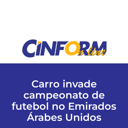
ESPORTES
COLUNISTAS
Classificados
ASSINE
Carro invade
FALE CONOSCO
campeonato de
futebol no Emirados
EDIÇÕES EM PDF
Árabes Unidos