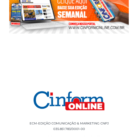
ECM-EDIÇÃO COMUNICAÇÃO & MARKETING CNPJ
035.851.783/0001-00
Rua Sílvio Cesar Leite, 90 Salgado Filho -