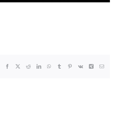
Facebook
X
Reddit
LinkedIn
WhatsApp
Tumblr
Pinterest
Vk
Xing
Email