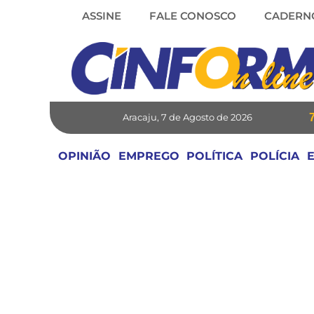
Skip
ASSINE
FALE CONOSCO
CADERN
to
content
Aracaju, 7 de Agosto de 2026
OPINIÃO
EMPREGO
POLÍTICA
POLÍCIA