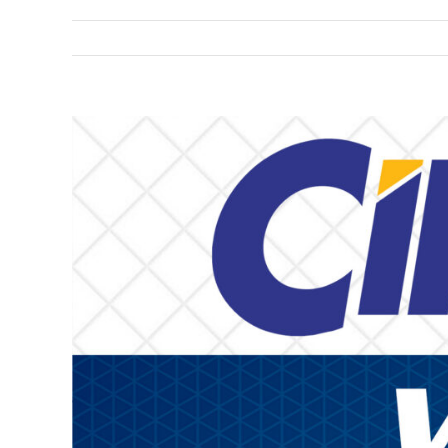
View
Larger
Image