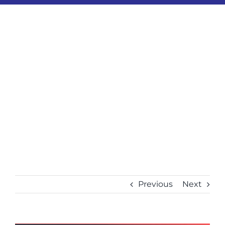
ESPORTES
COLUNISTAS
Classificados
ASSINE
FALE CONOSCO
EDIÇÕES EM PDF
Previous
Next