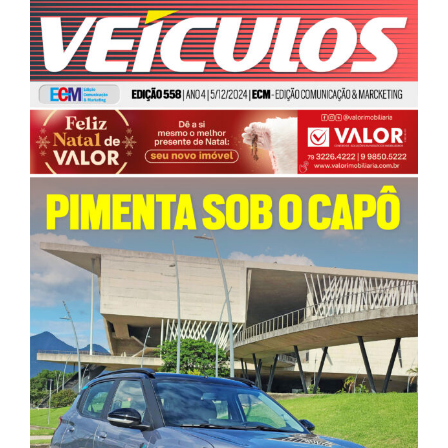
View
Larger
Image