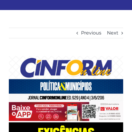
Previous
Next
View
Larger
Image