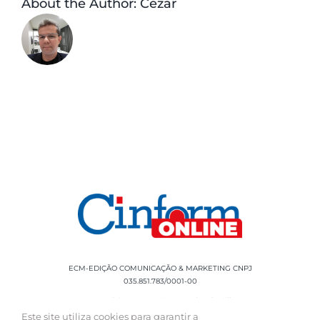
About the Author:
Cezar
ECM-EDIÇÃO COMUNICAÇÃO & MARKETING CNPJ
035.851.783/0001-00
Rua Sílvio Cesar Leite, 90 Salgado Filho -
Aracaju, SE, CEP: 49020-060 Fone: +55 79
Este site utiliza cookies para garantir a