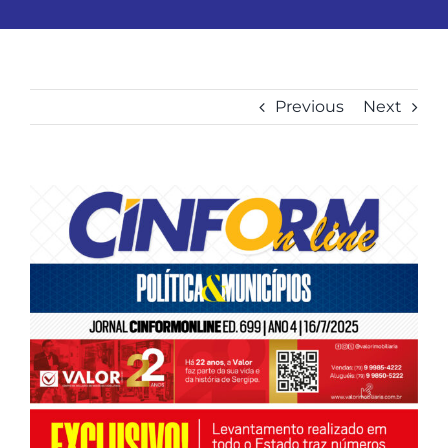
Previous
Next
View
Larger
Image