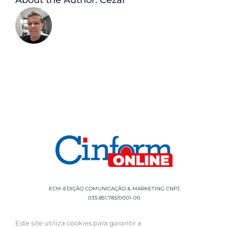
About the Author:
Cezar
ECM-EDIÇÃO COMUNICAÇÃO & MARKETING CNPJ
035.851.783/0001-00
Rua Sílvio Cesar Leite, 90 Salgado Filho -
Aracaju, SE, CEP: 49020-060 Fone: +55 79
Este site utiliza cookies para garantir a