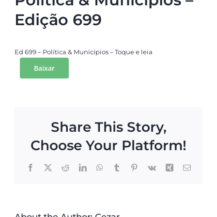
Edição 699
Ed 699 – Política & Municípios – Toque e leia
Baixar
Share This Story,
Choose Your Platform!
Facebook
X
Reddit
LinkedIn
WhatsApp
Tumblr
Pinterest
Vk
Xing
Email