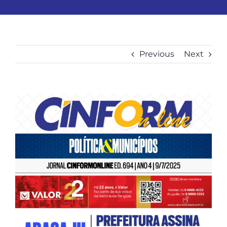
Previous
Next
View
Larger
Image