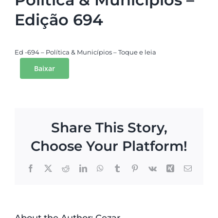
Edição 694
Ed -694 – Política & Municípios – Toque e leia
Baixar
Share This Story,
Choose Your Platform!
Facebook
X
Reddit
LinkedIn
WhatsApp
Tumblr
Pinterest
Vk
Xing
Email