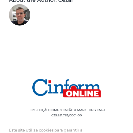
About the Author:
Cezar
ECM-EDIÇÃO COMUNICAÇÃO & MARKETING CNPJ
035.851.783/0001-00
Rua Sílvio Cesar Leite, 90 Salgado Filho -
Aracaju, SE, CEP: 49020-060 Fone: +55 79
Este site utiliza cookies para garantir a