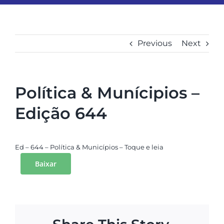
ESPORTES
Previous
Next
COLUNISTAS
Classificados
Política & Munícipios –
View
Larger
Edição 644
ASSINE
Image
Ed – 644 – Política & Municípios – Toque e leia
FALE CONOSCO
Baixar
EDIÇÕES EM PDF