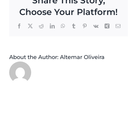
Share This Story,
Choose Your Platform!
Facebook
X
Reddit
LinkedIn
WhatsApp
Tumblr
Pinterest
Vk
Xing
Email
About the Author:
Altemar Oliveira