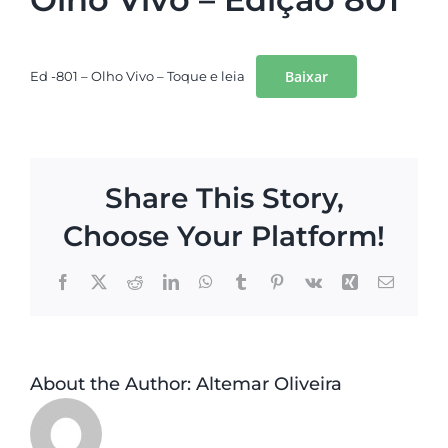
Baixar
Ed -801 – Olho Vivo – Toque e leia
Share This Story,
Choose Your Platform!
Facebook
X
Reddit
LinkedIn
WhatsApp
Tumblr
Pinterest
Vk
Xing
Email
About the Author:
Altemar Oliveira