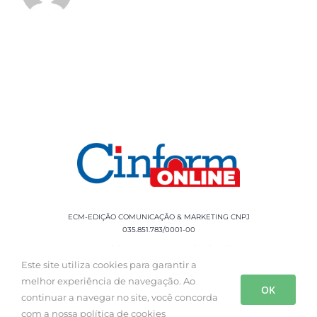
ECM-EDIÇÃO COMUNICAÇÃO & MARKETING CNPJ
035.851.783/0001-00
Rua Sílvio Cesar Leite, 90 Salgado Filho -
Aracaju, SE, CEP: 49020-060 Fone: +55 79
Este site utiliza cookies para garantir a
3085-0554
melhor experiência de navegação. Ao
OK
continuar a navegar no site, você concorda
com a nossa política de cookies