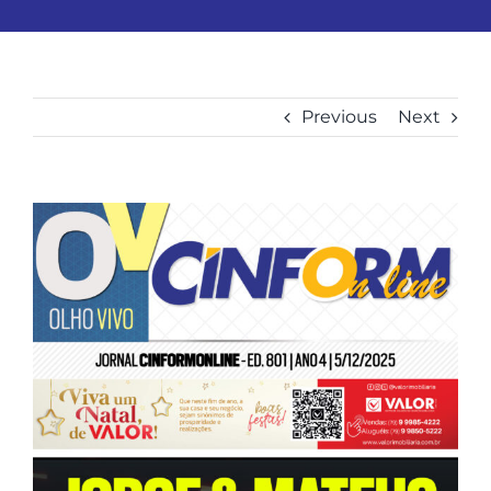
Previous
Next
View
Larger
Image