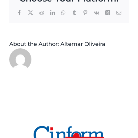
Facebook
X
Reddit
LinkedIn
WhatsApp
Tumblr
Pinterest
Vk
Xing
Email
About the Author:
Altemar Oliveira