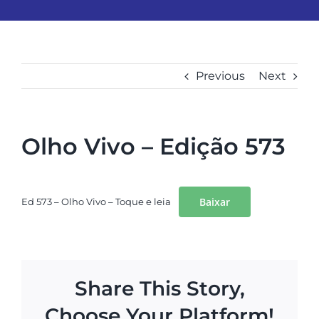
Previous
Next
Olho Vivo – Edição 573
View
Larger
Image
Baixar
Ed 573 – Olho Vivo – Toque e leia
Share This Story,
Choose Your Platform!