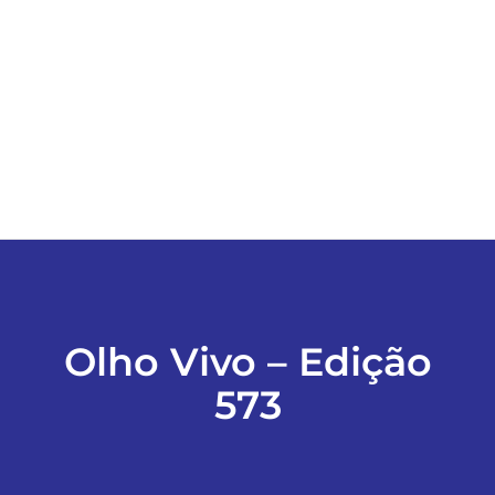
ESPORTES
COLUNISTAS
Classificados
ASSINE
FALE CONOSCO
Olho Vivo – Edição
573
EDIÇÕES EM PDF