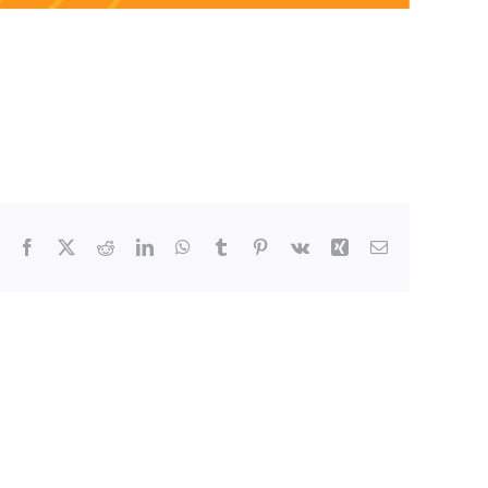
Facebook
X
Reddit
LinkedIn
WhatsApp
Tumblr
Pinterest
Vk
Xing
Email