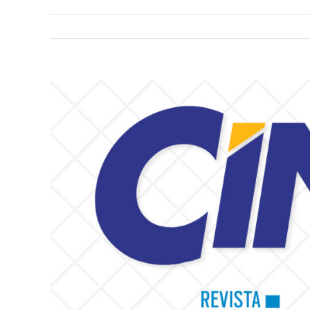
View
Larger
Image