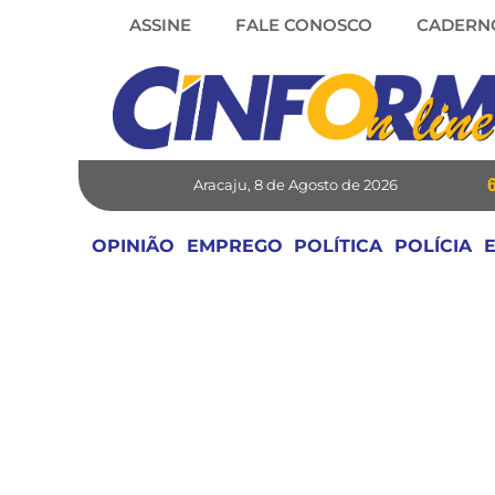
Skip
ASSINE
FALE CONOSCO
CADERN
to
content
Aracaju, 8 de Agosto de 2026
OPINIÃO
EMPREGO
POLÍTICA
POLÍCIA