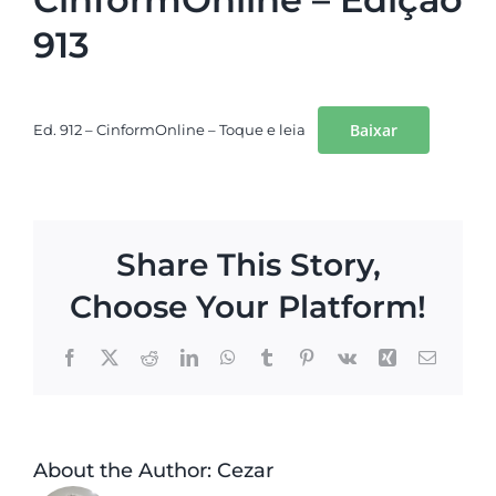
913
Baixar
Ed. 912 – CinformOnline – Toque e leia
Share This Story,
Choose Your Platform!
Facebook
X
Reddit
LinkedIn
WhatsApp
Tumblr
Pinterest
Vk
Xing
Email
About the Author:
Cezar