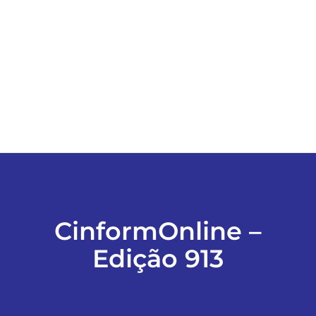
ESPORTES
COLUNISTAS
Classificados
ASSINE
FALE CONOSCO
CinformOnline –
Edição 913
EDIÇÕES EM PDF