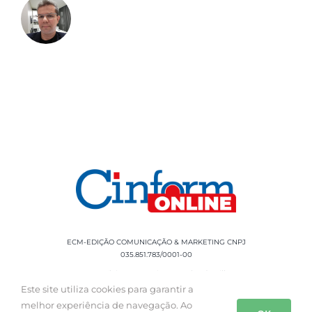
ECM-EDIÇÃO COMUNICAÇÃO & MARKETING CNPJ
035.851.783/0001-00
Rua Sílvio Cesar Leite, 90 Salgado Filho -
Aracaju, SE, CEP: 49020-060 Fone: +55 79
Este site utiliza cookies para garantir a
3085-0554
melhor experiência de navegação. Ao