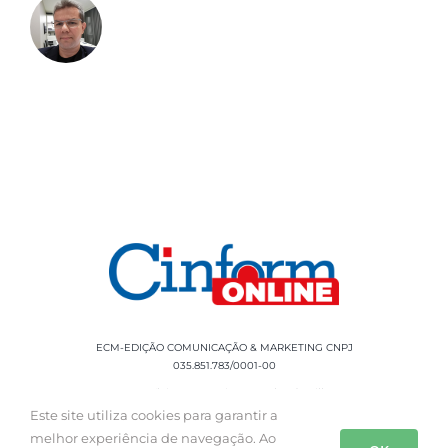
ECM-EDIÇÃO COMUNICAÇÃO & MARKETING CNPJ
035.851.783/0001-00
Rua Sílvio Cesar Leite, 90 Salgado Filho -
Aracaju, SE, CEP: 49020-060 Fone: +55 79
Este site utiliza cookies para garantir a
3085-0554
melhor experiência de navegação. Ao