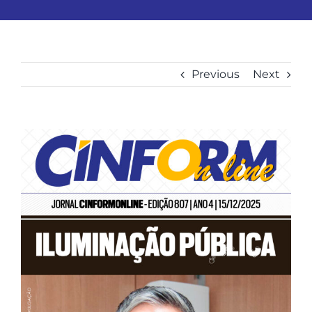
Previous
Next
View
Larger
Image