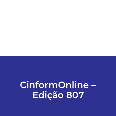
ESPORTES
COLUNISTAS
Classificados
ASSINE
FALE CONOSCO
CinformOnline –
Edição 807
EDIÇÕES EM PDF