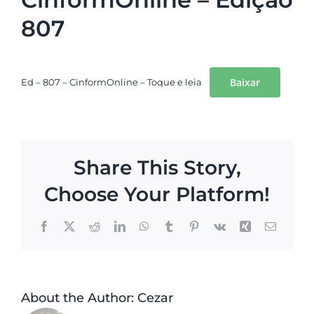
807
Baixar
Ed – 807 – CinformOnline – Toque e leia
Share This Story,
Choose Your Platform!
Facebook
X
Reddit
LinkedIn
WhatsApp
Tumblr
Pinterest
Vk
Xing
Email
About the Author:
Cezar