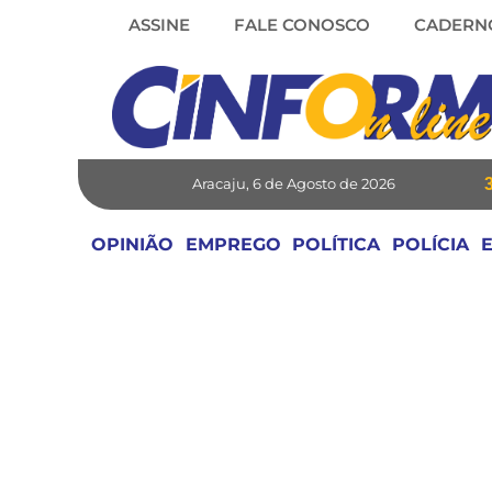
Skip
ASSINE
FALE CONOSCO
CADERN
to
content
Aracaju, 6 de Agosto de 2026
OPINIÃO
EMPREGO
POLÍTICA
POLÍCIA