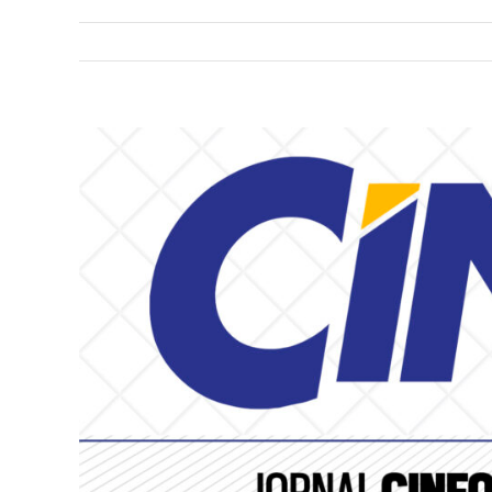
View
Larger
Image