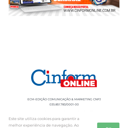
ECM-EDIÇÃO COMUNICAÇÃO & MARKETING CNPJ
035.851.783/0001-00
Rua Sílvio Cesar Leite, 90 Salgado Filho -
Aracaju, SE, CEP: 49020-060 Fone: +55 79
Este site utiliza cookies para garantir a
3085-0554
melhor experiência de navegação. Ao