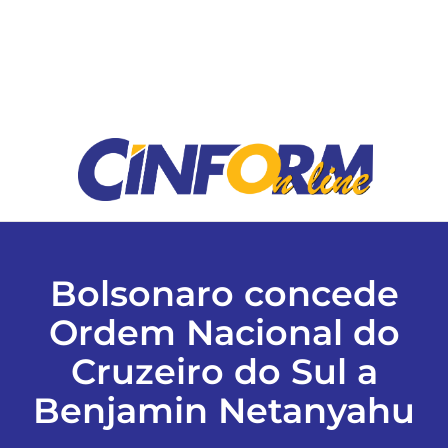
ESPORTES
COLUNISTAS
Classificados
ASSINE
Bolsonaro concede
FALE CONOSCO
Ordem Nacional do
Cruzeiro do Sul a
EDIÇÕES EM PDF
Benjamin Netanyahu