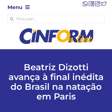
Skip
Menu
to
content
Search
OPINIÃO
for:
POLÍTICA
POLÍCIA
Beatriz Dizotti
ECONOMIA
avança à final inédita
do Brasil na natação
TECNOLOGIA
em Paris
MUNICÍPIOS