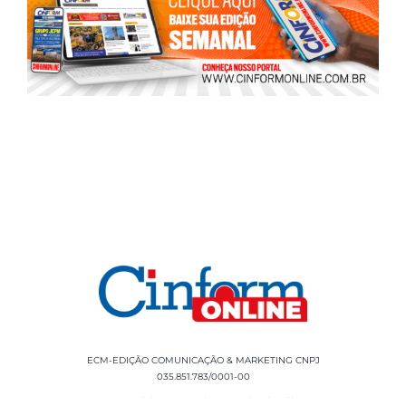
ECM-EDIÇÃO COMUNICAÇÃO & MARKETING CNPJ
035.851.783/0001-00
Rua Sílvio Cesar Leite, 90 Salgado Filho -