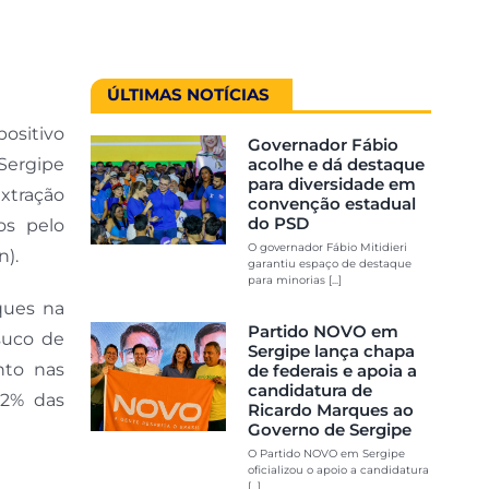
ÚLTIMAS NOTÍCIAS
positivo
Governador Fábio
 Sergipe
acolhe e dá destaque
para diversidade em
extração
convenção estadual
do PSD
os pelo
O governador Fábio Mitidieri
n).
garantiu espaço de destaque
para minorias [...]
ques na
Partido NOVO em
suco de
Sergipe lança chapa
nto nas
de federais e apoia a
candidatura de
,2% das
Ricardo Marques ao
Governo de Sergipe
O Partido NOVO em Sergipe
oficializou o apoio a candidatura
[...]