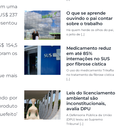
 com uma
O que se aprende
 US$ 237
ouvindo o pai contar
resentou
sobre o trabalho
Há quem herde os olhos do pai,
o jeito de [...]
S$ 154,5
Medicamento reduz
foram os
em até 85%
internações no SUS
por fibrose cística
O uso do medicamento Trikafta
ue mais
no tratamento da fibrose cística
[...]
Leis do licenciamento
ndo por
ambiental são
inconstitucionais,
 produto
avalia DPU
uefeito’
A Defensoria Pública da União
(DPU) levou ao Supremo
Tribunal [...]