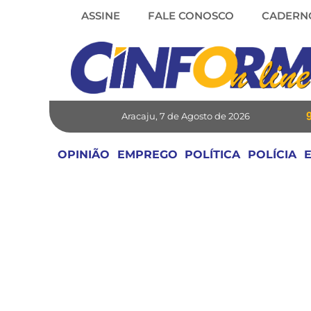
Skip
ASSINE
FALE CONOSCO
CADERN
to
content
Aracaju, 7 de Agosto de 2026
OPINIÃO
EMPREGO
POLÍTICA
POLÍCIA