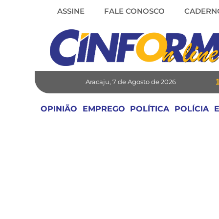
Skip
ASSINE
FALE CONOSCO
CADERN
to
content
Aracaju, 7 de Agosto de 2026
OPINIÃO
EMPREGO
POLÍTICA
POLÍCIA