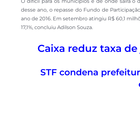
O difícil para os municípios é de onde sairá o
desse ano, o repasse do Fundo de Participaçã
ano de 2016. Em setembro atingiu R$ 60,1 milh
17,1%, concluiu Adilson Souza.
Caixa reduz taxa de 
STF condena prefeitur