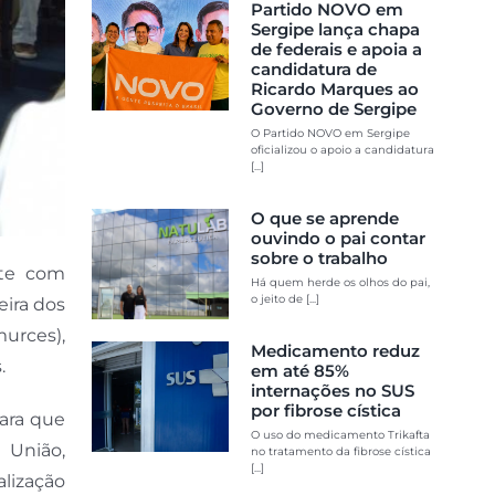
Partido NOVO em
Sergipe lança chapa
de federais e apoia a
candidatura de
Ricardo Marques ao
Governo de Sergipe
O Partido NOVO em Sergipe
oficializou o apoio a candidatura
[...]
O que se aprende
ouvindo o pai contar
sobre o trabalho
nte com
Há quem herde os olhos do pai,
o jeito de [...]
eira dos
murces),
Medicamento reduz
.
em até 85%
internações no SUS
por fibrose cística
ara que
O uso do medicamento Trikafta
 União,
no tratamento da fibrose cística
[...]
lização