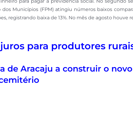
 dinheiro para pagar a previdência social. No segundo 
o dos Municípios (FPM) atingiu números baixos compar
ões, registrando baixa de 13%. No mês de agosto houve 
juros para produtores rurai
a de Aracaju a construir o novo
cemitério