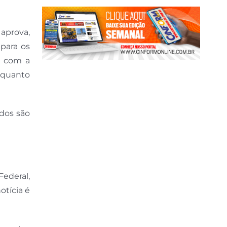
aprova,
para os
a com a
nquanto
ados são
Federal,
otícia é