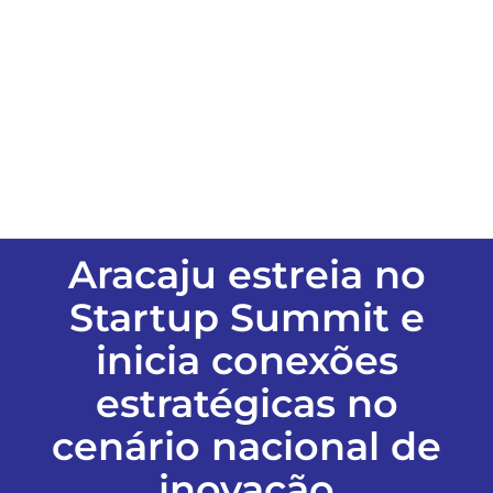
ESPORTES
COLUNISTAS
Classificados
ASSINE
Aracaju estreia no
Startup Summit e
FALE CONOSCO
inicia conexões
estratégicas no
EDIÇÕES EM PDF
cenário nacional de
inovação