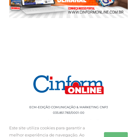
ECM-EDIÇÃO COMUNICAÇÃO & MARKETING CNPJ
035.851.783/0001-00
Rua Sílvio Cesar Leite, 90 Salgado Filho -
Aracaju, SE, CEP: 49020-060 Fone: +55 79
Este site utiliza cookies para garantir a
3085-0554
melhor experiência de navegação. Ao