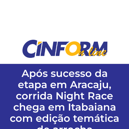
ESPORTES
COLUNISTAS
Classificados
ASSINE
Após sucesso da
etapa em Aracaju,
FALE CONOSCO
corrida Night Race
chega em Itabaiana
EDIÇÕES EM PDF
com edição temática