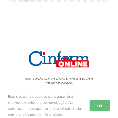
ECM-EDIÇÃO COMUNICAÇÃO & MARKETING CNPJ
035.851.783/0001-00
Rua Sílvio Cesar Leite, 90 Salgado Filho -
Aracaju, SE, CEP: 49020-060 Fone: +55 79
Este site utiliza cookies para garantir a
3085-0554
melhor experiência de navegação. Ao
OK
continuar a navegar no site, você concorda
com a nossa política de cookies