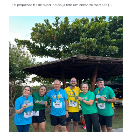
Os pequenos fãs de super-heróis já têm um encontro marcado [...]