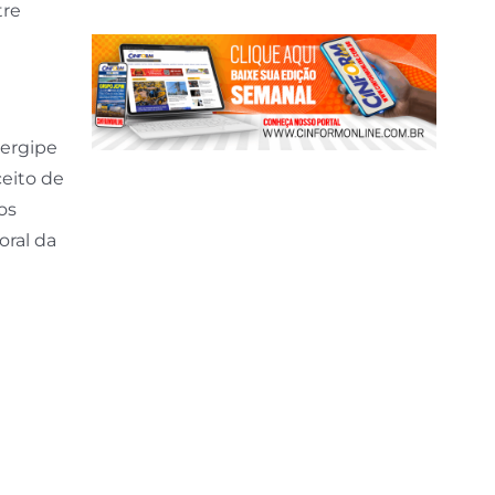
tre
Sergipe
ceito de
os
oral da