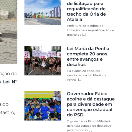
de licitação para
requalificação de
trecho da Orla de
Atalaia
Prefeitura abre edital de
licitação para requalificação de
trecho da [...]
Lei Maria da Penha
completa 20 anos
entre avanços e
desafios
Há exatos 20 anos, era
zação de
sancionada a Lei Maria da
Penha, [...]
la
Lei Nº
Governador Fábio
acolhe e dá destaque
para diversidade em
a do
convenção estadual
Mastro,
do PSD
O governador Fábio Mitidieri
garantiu espaço de destaque
para minorias [...]