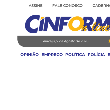
Skip
ASSINE
FALE CONOSCO
CADERN
to
content
Aracaju, 7 de Agosto de 2026
OPINIÃO
EMPREGO
POLÍTICA
POLÍCIA